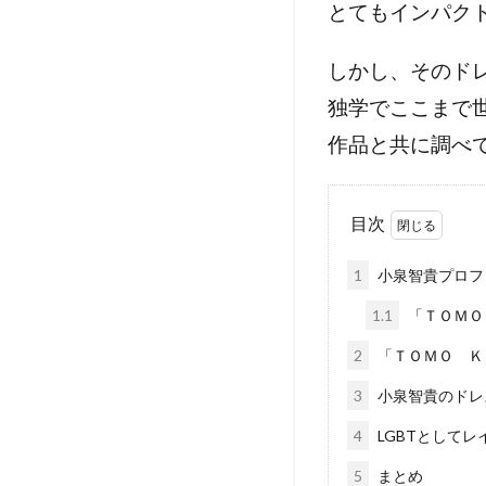
とてもインパク
しかし、そのド
独学でここまで
作品と共に調べ
目次
1
小泉智貴プロフ
1.1
「ＴＯＭＯ
2
「ＴＯＭＯ Ｋ
3
小泉智貴のドレ
4
LGBTとして
5
まとめ