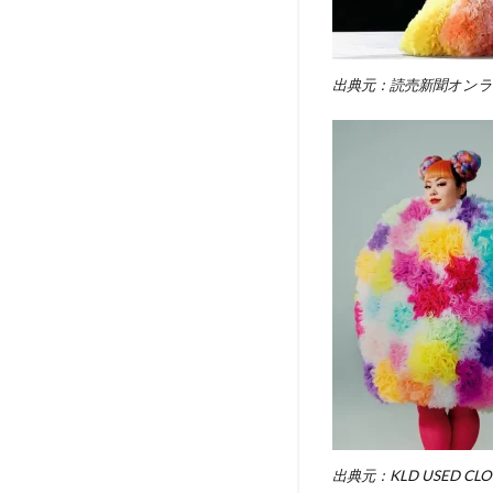
出典元：読売新聞オン
出典元：KLD USED CLO