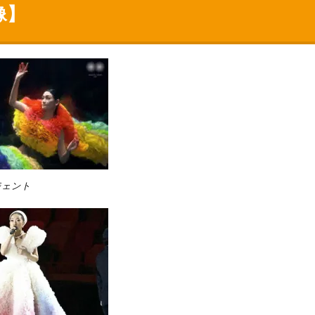
像】
ジェント