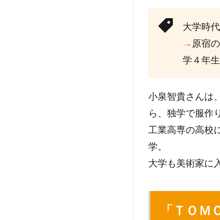
大学時代
→
原宿の
学４年生
小泉智貴さんは
ら、独学で服作
工業高専の高校
学。
大学も美術家に
「ＴＯＭ