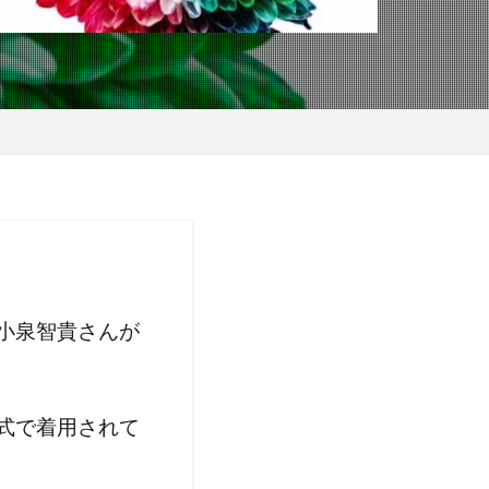
小泉智貴さんが
式で着用されて