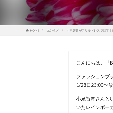
HOME
エンタメ
小泉智貴がフリルドレスで魅了！
こんにちは。『Be
ファッションブ
1/28
日
23:00
〜放
小泉智貴さんと
いたレインボー