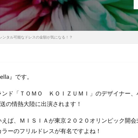
レンタル可能なドレスの金額が気になる！？
lla』です。
ランド「ＴＯＭＯ ＫＯＩＺＵＭＩ」のデザイナー、
送の
情熱大陸に出演されます！
いえば、ＭＩＳＩＡが東京２０２０オリンピック開会
カラーのフリルドレスが有名ですよね！