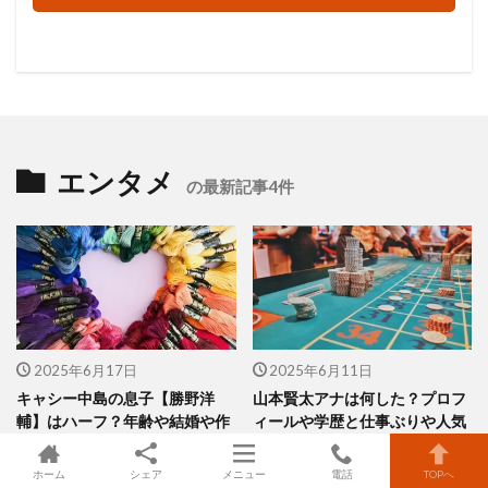
エンタメ
の最新記事4件
2025年6月17日
2025年6月11日
キャシー中島の息子【勝野洋
山本賢太アナは何した？プロフ
輔】はハーフ？年齢や結婚や作
ィールや学歴と仕事ぶりや人気
品展情報！
を調査！
ホーム
シェア
メニュー
電話
TOPへ