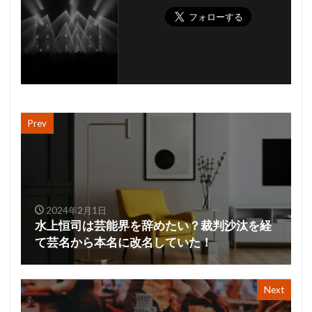
Prev
2024年2月1日
水上恒司は芸能界を辞めたい？裁判沙汰を経
て芸名から本名に改名していた！
Next