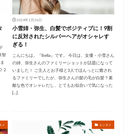
2024年1月26日
タ
小雪姉・弥生、白髪でポジティブに！9割
に反対されたシルバーヘアがオシャレす
ぎる！
ド
泉智
こんにちは。『Bella』です。 今日は、女優・小雪さん
れま
の姉、弥生さんのファミリーショットが話題になって
０２
いました！ ご主人とお子様と3人でほんっとに癒され
るファミリーでしたが、弥生さんの髪の毛が白髪？素
敵な色でオシャレだし、とてもお似合いで気になった
[…]
タメ
エンタメ