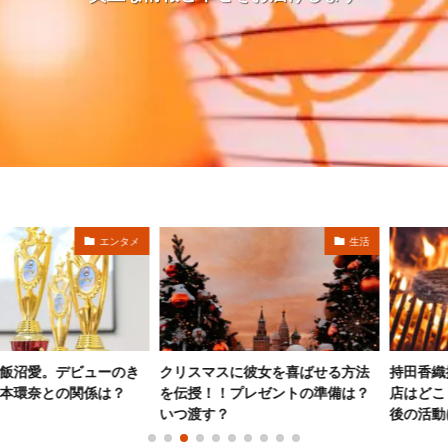
エンタメ
生活
。デビューのき
クリスマスに彼女を喜ばせる方法
持田香織推しの
との関係は？
を伝授！！プレゼントの準備は？
店はどこ？気に
いつ渡す？
後の活動につい