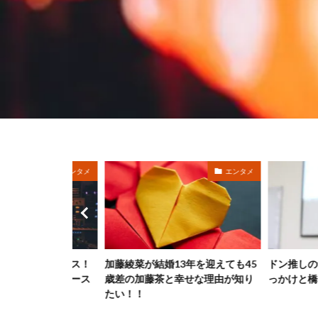
エンタメ
エンタメ
プロデュース！
加藤綾菜が結婚13年を迎えても45
ドン推しの飯沼愛
プロデュース
歳差の加藤茶と幸せな理由が知り
っかけと橋本環奈
も大丈夫？
たい！！