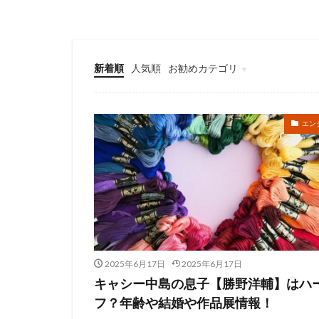
新着順
人気順
お勧めカテゴリ
女優
アーティスト
映画
エン
2025年6月17日
2025年6月17日
キャシー中島の息子【勝野洋輔】はハ
フ？年齢や結婚や作品展情報！