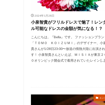
2024年1月28日
小泉智貴がフリルドレスで魅了！レン
ル可能なドレスの金額が気になる！？
こんにちは。『Bella』です。 ファッションブラン
「ＴＯＭＯ ＫＯＩＺＵＭＩ」のデザイナー、小
貴さんが1/28日23:00〜放送の情熱大陸に出演さ
す！ 小泉智貴さんといえば、ＭＩＳＩＡが東京２
０オリンピック開会式で着用されていたレイン […]
エン