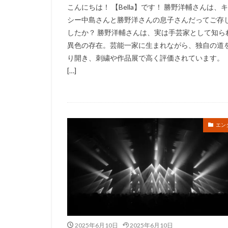
こんにちは！ 【Bella】です！ 勝野洋輔さんは、
シー中島さんと勝野洋さんの息子さんだってご存
したか？ 勝野洋輔さんは、実は手芸家として知ら
異色の存在。芸能一家に生まれながら、独自の道
り開き、刺繍や作品展で高く評価されています。 
[…]
エン
2025年6月10日
2025年6月10日