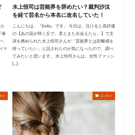
イ
水上恒司は芸能界を辞めたい？裁判沙汰
を経て芸名から本名に改名していた！
のカ
こんにちは。『Bella』です。 今日は、泣けると高評価
千春
の【あの花が咲く丘で、君とまた出会えたら。】で主
ンヘ
演を務められた水上恒司さんが「芸能界とは距離感を
イケ
持っていたい」と話されたのが気になったので、調べ
てみたいと思います。 水上恒司さんは、女性ファッシ
[…]
タメ
エンタメ