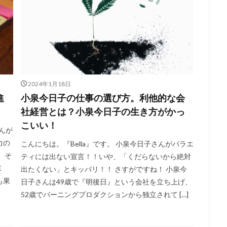
2024年1月18日
進
小泉今日子の仕事の選び方。利他的な会
社経営とは？小泉今日子の生き方がかっ
こいい！
さんが
力の
こんにちは。『Bella』です。 小泉今日子さんがバラエ
 そ
ティには出ない宣言！！いや、「くだらないから絶対
ＨＥ
出たくない」とキッパリ！！ さすがですね！ 小泉今
も果
日子さんは49歳で『明後日』という会社を立ち上げ、
52歳でバーニングプロダクションから独立されて […]