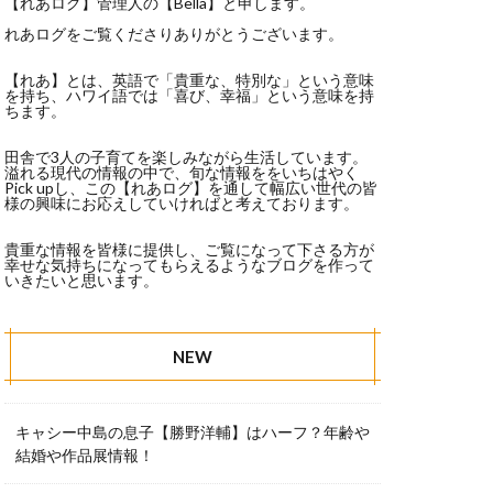
【れあログ】管理人の【Bella】と申します。
れあログをご覧くださりありがとうございます。
【れあ】とは、英語で「貴重な、特別な」という意味
を持ち、ハワイ語では「喜び、幸福」という意味を持
ちます。
田舎で3人の子育てを楽しみながら生活しています。
溢れる現代の情報の中で、旬な情報ををいちはやく
Pick upし、この【れあログ】を通して幅広い世代の皆
様の興味にお応えしていければと考えております。
貴重な情報を皆様に提供し、ご覧になって下さる方が
幸せな気持ちになってもらえるようなブログを作って
いきたいと思います。
NEW
キャシー中島の息子【勝野洋輔】はハーフ？年齢や
結婚や作品展情報！