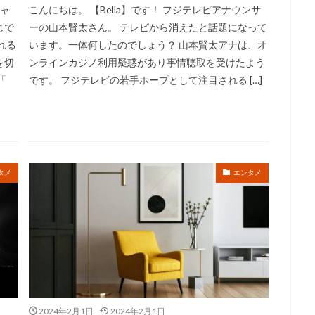
キャ
こんにちは。 【Bella】です！ フジテレビアナウンサ
じで
ーの山本賢太さん。 テレビから消えたと話題になって
れる
います。一体何したのでしょう？ 山本賢太アナは、オ
を切
ンラインカジノ利用疑惑があり事情聴取を受けたよう
「
です。 フジテレビの若手ホープとして注目される […]
タメ
エンタメ
2024年2月1日
2024年2月1日